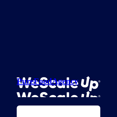
PureFoodAgency