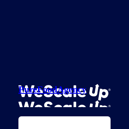
PureFoodAgency