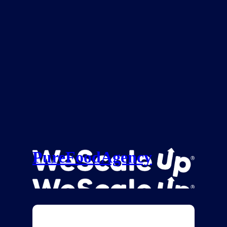
PureFoodAgency